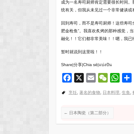
成为一名寿司厨师肯定需要很长时间。
统有关，但我从未见过一个非常健谈或
回到寿司，而不是寿司厨师！这些寿司全
肥金枪鱼”。我喜欢炙烤的那种感觉，
融化！！它们都非常美味！！嗯，我已
暂时就说到这里啦！！
Share|分享|Chia sẻ|แบ่งปัน
F
X
E
W
W
a
m
e
h
烹饪
,
著名的食物
,
日本料理
,
生鱼
,
c
ail
C
at
e
h
s
←
日本陶瓷（第二部分）
b
at
A
o
p