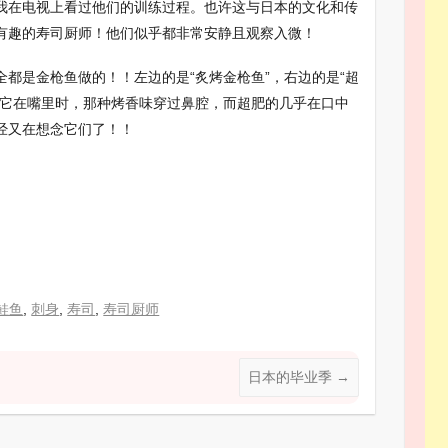
我在电视上看过他们的训练过程。也许这与日本的文化和传
有趣的寿司厨师！他们似乎都非常安静且观察入微！
都是金枪鱼做的！！左边的是“炙烤金枪鱼”，右边的是“超
当它在嘴里时，那种烤香味穿过鼻腔，而超肥的几乎在口中
经又在想念它们了！！
分
享
鲑鱼
,
刺身
,
寿司
,
寿司厨师
日本的毕业季
→