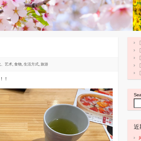
化、艺术
,
食物
,
生活方式
,
旅游
司！！
Se
近