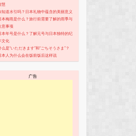
智慧
你知道水引吗？日本礼物中蕴含的美丽意义
日本梅雨是什么？旅行前需要了解的雨季与
注意事项
日本年号是什么？了解元号与日本独特的纪
年文化
什么是“いただきます”和“ごちそうさま”？
日本人为什么会在饭前饭后这样说
广告