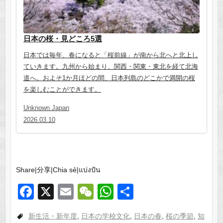
日本の桜・見どころ5選
日本では毎年、春になると「桜前線」が南から北へと北上し
ていきます。九州から始まり、関西・関東・東北を経て北海
道へ。およそ1か月ほどの間、日本列島のどこかで満開の桜
を楽しむことができます。
Unknown Japan
2026.03.10
Share|分享|Chia sẻ|แบ่งปัน
F
X
E
W
W
共
a
m
e
h
有
新生活・新年度
,
日本の学校文化
,
日本の春
,
桜の季節
,
知