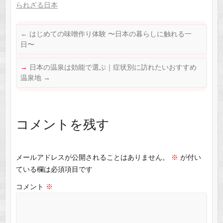
c
ail
C
at
られざる日本
e
h
s
b
at
A
←
はじめての味噌作り体験 〜日本の暮らしに触れる一
o
p
日〜
o
p
日本の温泉は効能で選ぶ｜症状別に訪れたいおすすめ
k
温泉地
→
コメントを残す
メールアドレスが公開されることはありません。
※
が付い
ている欄は必須項目です
コメント
※