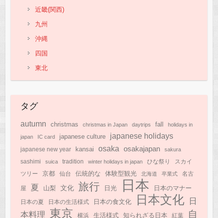
近畿(関西)
九州
沖縄
四国
東北
タグ
autumn
christmas
fall
christmas in Japan
daytrips
holidays in
japanese holidays
japanese culture
japan
IC card
osaka
osakajapan
kansai
japanese new year
sakura
sashimi
suica
tradition
winter holidays in japan
ひな祭り
スカイ
京都
伝統的な
体験型観光
ツリー
仙台
北海道
卒業式
名古
日本
旅行
夏
文化
日光
日本のマナー
山梨
屋
日本文化
日
日本の食文化
日本の夏
日本の生活様式
東京
自
本料理
知られざる日本
生活様式
横浜
紅葉