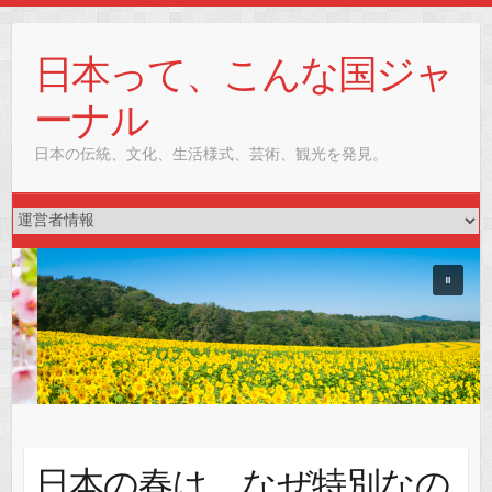
Skip
to
日本って、こんな国ジャ
content
ーナル
日本の伝統、文化、生活様式、芸術、観光を発見。
日本の春は、なぜ特別なの