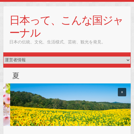
Skip
to
日本って、こんな国ジャ
content
ーナル
日本の伝統、文化、生活様式、芸術、観光を発見。
夏