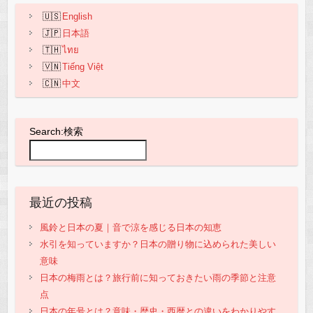
o
p
English
o
p
日本語
k
ไทย
Tiếng Việt
中文
Search:検索
最近の投稿
風鈴と日本の夏｜音で涼を感じる日本の知恵
水引を知っていますか？日本の贈り物に込められた美しい
意味
日本の梅雨とは？旅行前に知っておきたい雨の季節と注意
点
日本の年号とは？意味・歴史・西暦との違いをわかりやす