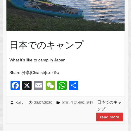
日本でのキャンプ
What it’s like to camp in Japan
Share|分享|Chia sẻ|แบ่งปัน
F
X
E
W
W
共
a
m
e
h
有
c
ail
C
at
日本でのキャ
Kelly
28/07/2020
関東
,
生活様式
,
旅行
ンプ
e
h
s
read more
b
at
A