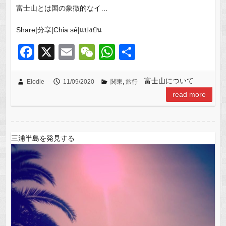
富士山とは国の象徴的なイ…
Share|分享|Chia sẻ|แบ่งปัน
F
X
E
W
W
共
a
m
e
h
有
c
ail
C
at
富士山について
Elodie
11/09/2020
関東
,
旅行
read more
e
h
s
b
at
A
o
p
三浦半島を発見する
o
p
k