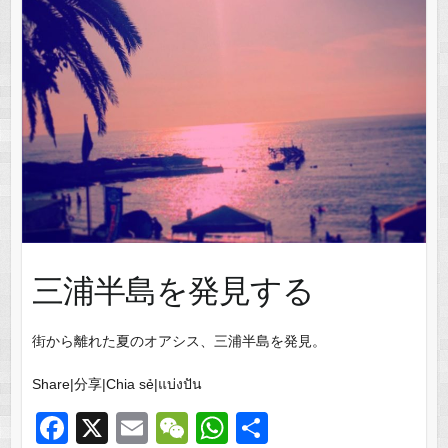
三浦半島を発見する
街から離れた夏のオアシス、三浦半島を発見。
Share|分享|Chia sẻ|แบ่งปัน
F
X
E
W
W
共