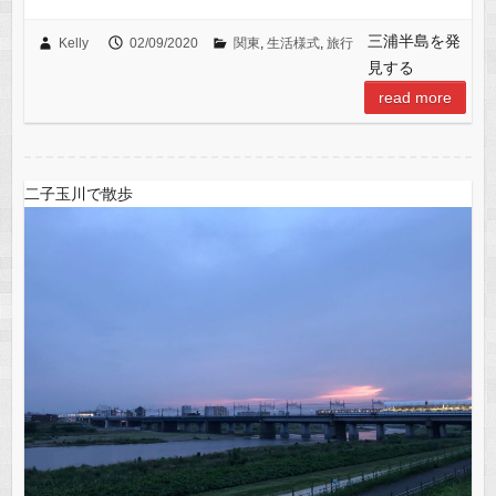
a
m
e
h
有
c
ail
C
at
三浦半島を発
Kelly
02/09/2020
関東
,
生活様式
,
旅行
見する
e
h
s
read more
b
at
A
o
p
o
p
二子玉川で散歩
k