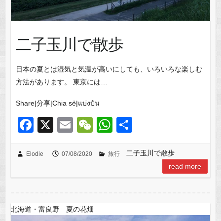
二子玉川で散歩
日本の夏とは湿気と気温が高いにしても、いろいろな楽しむ
方法があります。 東京には…
Share|分享|Chia sẻ|แบ่งปัน
F
X
E
W
W
共
a
m
e
h
有
c
ail
C
at
二子玉川で散歩
Elodie
07/08/2020
旅行
read more
e
h
s
b
at
A
o
p
北海道・富良野 夏の花畑
o
p