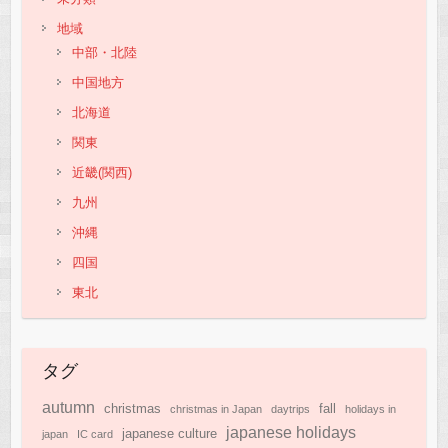
地域
中部・北陸
中国地方
北海道
関東
近畿(関西)
九州
沖縄
四国
東北
タグ
autumn
christmas
fall
christmas in Japan
daytrips
holidays in
japanese holidays
japanese culture
japan
IC card