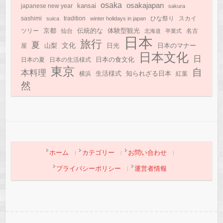
osaka
osakajapan
kansai
japanese new year
sakura
sashimi
suica
tradition
winter holidays in japan
ひな祭り
スカイ
京都
伝統的な
体験型観光
ツリー
仙台
北海道
卒業式
名古
日本
旅行
夏
文化
日光
日本のマナー
山梨
屋
日本文化
日
日本の食文化
日本の夏
日本の生活様式
東京
自
本料理
知られざる日本
生活様式
横浜
紅葉
然
ホーム
カテゴリー
お問い合わせ
プライバシーポリシー
運営者情報