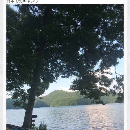
o
p
日本でのキャンプ
k