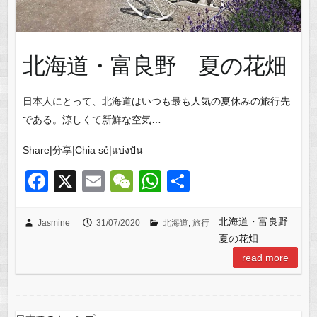
北海道・富良野 夏の花畑
日本人にとって、北海道はいつも最も人気の夏休みの旅行先
である。涼しくて新鮮な空気…
Share|分享|Chia sẻ|แบ่งปัน
F
X
E
W
W
共
a
m
e
h
有
c
ail
C
at
北海道・富良野
Jasmine
31/07/2020
北海道
,
旅行
夏の花畑
e
h
s
read more
b
at
A
o
p