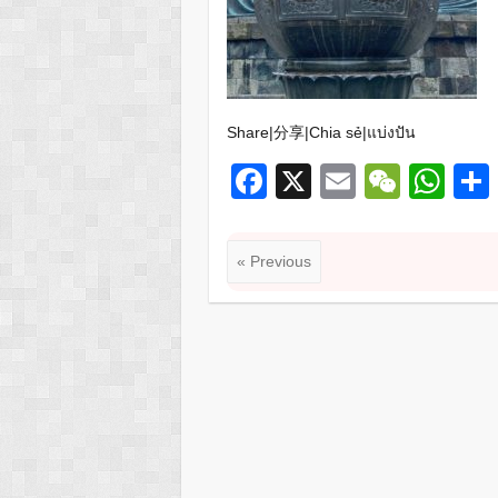
Share|分享|Chia sẻ|แบ่งปัน
F
X
E
W
W
a
m
e
h
c
ail
C
at
« Previous
e
h
s
b
at
A
o
p
o
p
k