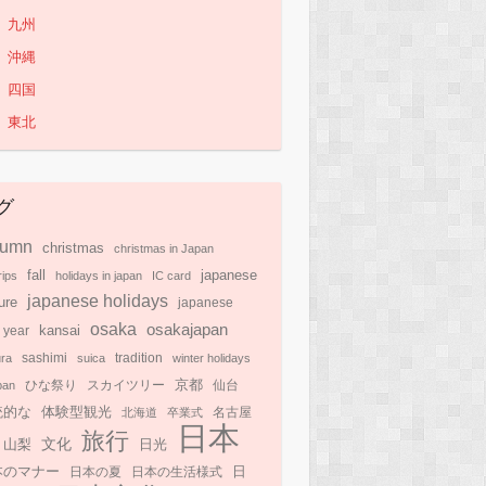
九州
沖縄
四国
東北
グ
tumn
christmas
christmas in Japan
japanese
fall
rips
holidays in japan
IC card
japanese holidays
ure
japanese
osaka
osakajapan
kansai
 year
ra
sashimi
suica
tradition
winter holidays
京都
pan
ひな祭り
スカイツリー
仙台
統的な
体験型観光
北海道
卒業式
名古屋
日本
旅行
文化
日光
山梨
本のマナー
日
日本の夏
日本の生活様式