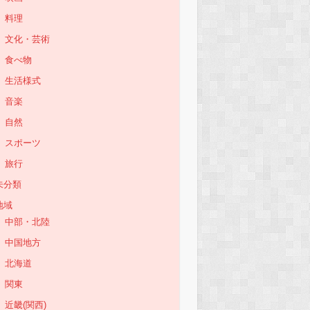
料理
文化・芸術
食べ物
生活様式
音楽
自然
スポーツ
旅行
未分類
地域
中部・北陸
中国地方
北海道
関東
近畿(関西)