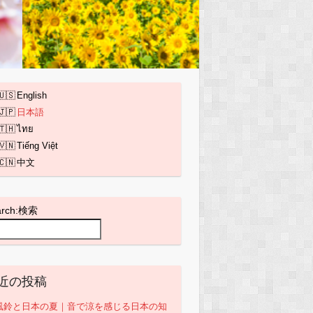
English
日本語
ไทย
Tiếng Việt
中文
arch:検索
近の投稿
風鈴と日本の夏｜音で涼を感じる日本の知