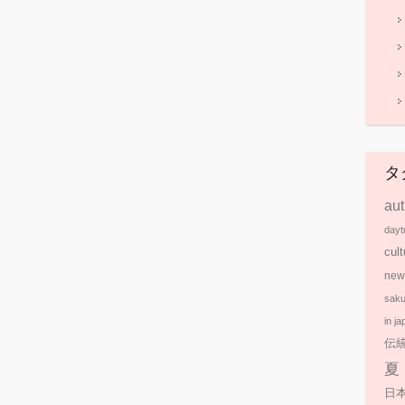
タ
au
dayt
cult
new
saku
in ja
伝
夏
日