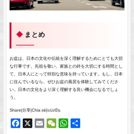
まとめ
お盆は、日本の文化や伝統を深く理解するためにとても大切
な行事です。先祖を敬い、家族との絆を大切にする時間とし
て、日本人にとって特別な意味を持っています。もし、日本
に住んでいるなら、ぜひお盆の風習を体験してみてくださ
い。日本の文化をより深く理解する良い機会になるでしょ
う。
Share|分享|Chia sẻ|แบ่งปัน
F
X
E
W
W
共
a
m
e
h
有