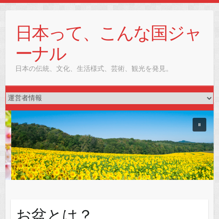
Skip
to
日本って、こんな国ジャ
content
ーナル
日本の伝統、文化、生活様式、芸術、観光を発見。
お盆とは？