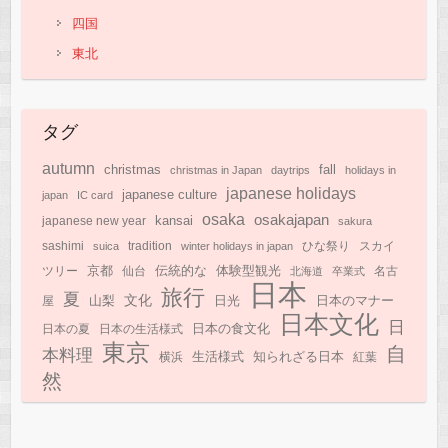
四国
東北
タグ
autumn
christmas
fall
christmas in Japan
daytrips
holidays in
japanese holidays
japanese culture
japan
IC card
osaka
osakajapan
kansai
japanese new year
sakura
sashimi
suica
tradition
winter holidays in japan
ひな祭り
スカイ
京都
伝統的な
体験型観光
ツリー
仙台
北海道
卒業式
名古
日本
旅行
夏
文化
日光
日本のマナー
山梨
屋
日本文化
日
日本の食文化
日本の夏
日本の生活様式
東京
自
本料理
知られざる日本
生活様式
横浜
紅葉
然