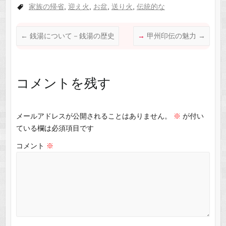
家族の帰省
,
迎え火
,
お盆
,
送り火
,
伝統的な
c
ail
C
at
e
h
s
←
銭湯について－銭湯の歴史
甲州印伝の魅力
→
b
at
A
o
p
o
p
コメントを残す
k
メールアドレスが公開されることはありません。
※
が付い
ている欄は必須項目です
コメント
※