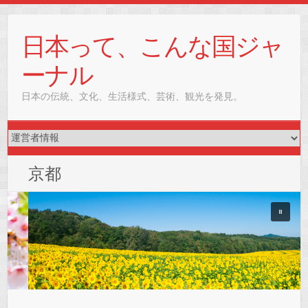
Skip
to
日本って、こんな国ジャ
content
ーナル
日本の伝統、文化、生活様式、芸術、観光を発見。
京都