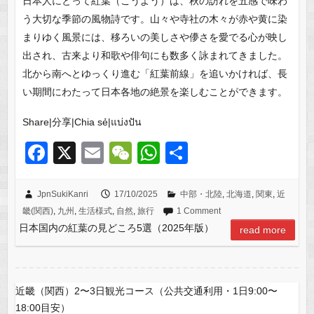
日本人にとって紅葉（こうよう）は、秋の訪れを五感で味わ
う大切な季節の風物詩です。山々や寺社の木々が赤や黄に染
まりゆく風景には、移ろいの美しさや儚さを愛でる心が映し
出され、古来より和歌や俳句にも数多く詠まれてきました。
北から南へとゆっくり進む「紅葉前線」を追いかければ、長
い期間にわたって日本各地の絶景を楽しむことができます。
Share|分享|Chia sẻ|แบ่งปัน
F
X
E
W
W
共
a
m
e
h
有
c
ail
C
at
JpnSukiKanri
17/10/2025
中部・北陸
,
北海道
,
関東
,
近
畿(関西)
,
九州
,
生活様式
,
自然
,
旅行
1 Comment
e
h
s
日本国内の紅葉の見どころ5選（2025年版）
read more
b
at
A
o
p
o
p
近畿（関西）2〜3日観光コース（公共交通利用・1日9:00〜
k
18:00目安）