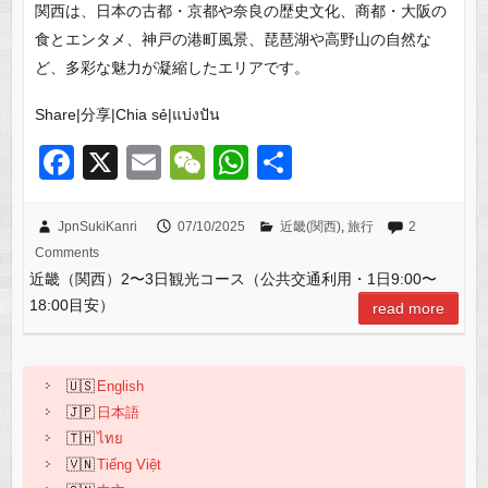
関西は、日本の古都・京都や奈良の歴史文化、商都・大阪の
食とエンタメ、神戸の港町風景、琵琶湖や高野山の自然な
ど、多彩な魅力が凝縮したエリアです。
Share|分享|Chia sẻ|แบ่งปัน
F
X
E
W
W
共
a
m
e
h
有
c
ail
C
at
JpnSukiKanri
07/10/2025
近畿(関西)
,
旅行
2
Comments
e
h
s
近畿（関西）2〜3日観光コース（公共交通利用・1日9:00〜
b
at
A
18:00目安）
read more
o
p
o
p
English
k
日本語
ไทย
Tiếng Việt