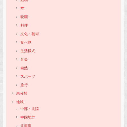
本
映画
料理
文化・芸術
食べ物
生活様式
音楽
自然
スポーツ
旅行
未分類
地域
中部・北陸
中国地方
北海道