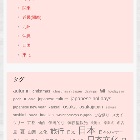
関東
近畿(関西)
九州
沖縄
四国
東北
タグ
autumn
christmas
fall
christmas in Japan
daytrips
holidays in
japanese holidays
japanese culture
japan
IC card
osaka
osakajapan
kansai
japanese new year
sakura
sashimi
suica
tradition
winter holidays in japan
ひな祭り
スカイ
京都
伝統的な
体験型観光
ツリー
仙台
北海道
卒業式
名古
日本
旅行
夏
文化
日光
日本のマナー
山梨
屋
日本文化