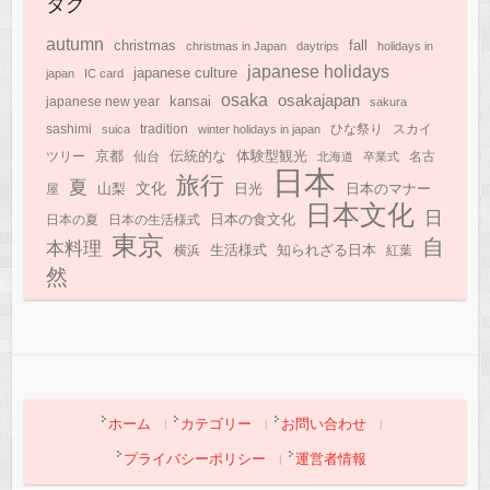
タグ
autumn
christmas
fall
christmas in Japan
daytrips
holidays in
japanese holidays
japanese culture
japan
IC card
osaka
osakajapan
kansai
japanese new year
sakura
sashimi
suica
tradition
winter holidays in japan
ひな祭り
スカイ
京都
伝統的な
体験型観光
ツリー
仙台
北海道
卒業式
名古
日本
旅行
夏
文化
日光
日本のマナー
山梨
屋
日本文化
日
日本の食文化
日本の夏
日本の生活様式
東京
自
本料理
知られざる日本
生活様式
横浜
紅葉
然
ホーム
カテゴリー
お問い合わせ
プライバシーポリシー
運営者情報