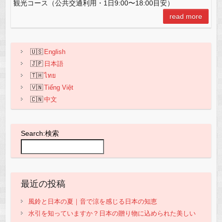
b
at
A
観光コース（公共交通利用・1日9:00〜18:00目安）
o
p
read more
o
p
k
English
日本語
ไทย
Tiếng Việt
中文
Search:検索
最近の投稿
風鈴と日本の夏｜音で涼を感じる日本の知恵
水引を知っていますか？日本の贈り物に込められた美しい