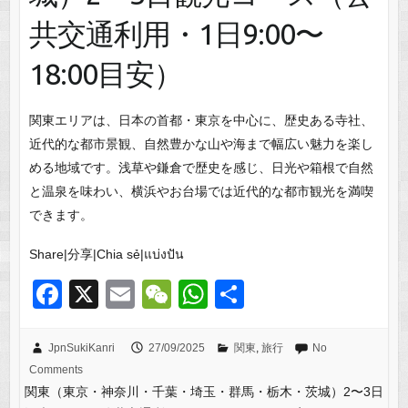
共交通利用・1日9:00〜
18:00目安）
関東エリアは、日本の首都・東京を中心に、歴史ある寺社、
近代的な都市景観、自然豊かな山や海まで幅広い魅力を楽し
める地域です。浅草や鎌倉で歴史を感じ、日光や箱根で自然
と温泉を味わい、横浜やお台場では近代的な都市観光を満喫
できます。
Share|分享|Chia sẻ|แบ่งปัน
F
X
E
W
W
共
a
m
e
h
有
c
ail
C
at
JpnSukiKanri
27/09/2025
関東
,
旅行
No
Comments
e
h
s
関東（東京・神奈川・千葉・埼玉・群馬・栃木・茨城）2〜3日