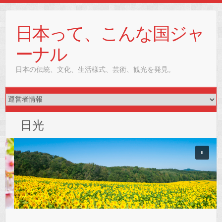
Skip
to
日本って、こんな国ジャ
content
ーナル
日本の伝統、文化、生活様式、芸術、観光を発見。
日光