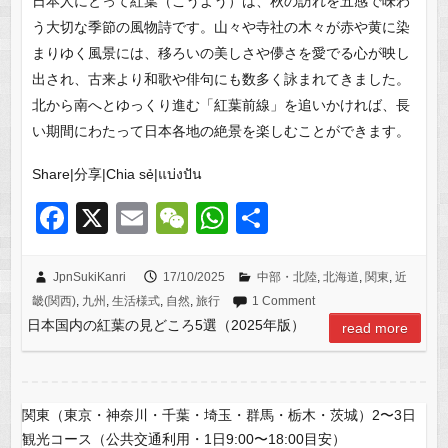
日本人にとって紅葉（こうよう）は、秋の訪れを五感で味わ
う大切な季節の風物詩です。山々や寺社の木々が赤や黄に染
まりゆく風景には、移ろいの美しさや儚さを愛でる心が映し
出され、古来より和歌や俳句にも数多く詠まれてきました。
北から南へとゆっくり進む「紅葉前線」を追いかければ、長
い期間にわたって日本各地の絶景を楽しむことができます。
Share|分享|Chia sẻ|แบ่งปัน
F
X
E
W
W
共
a
m
e
h
有
c
ail
C
at
JpnSukiKanri
17/10/2025
中部・北陸
,
北海道
,
関東
,
近
畿(関西)
,
九州
,
生活様式
,
自然
,
旅行
1 Comment
e
h
s
日本国内の紅葉の見どころ5選（2025年版）
read more
b
at
A
o
p
o
p
関東（東京・神奈川・千葉・埼玉・群馬・栃木・茨城）2〜3日
k
観光コース（公共交通利用・1日9:00〜18:00目安）