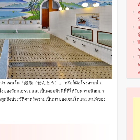
ท
ค
ว
ฤ
ญ
ป
ก
“
อ
อ
่เรียกว่า เซนโต「銭湯（せんとう）」 หรือก็คือโรงอาบน้ำ
ึ่งของวัฒนธรรมและเป็นคอมมิวนิตี้ที่ได้รับความนิยมมา
าพูดถึงประวัติศาตร์ความเป็นมาของเซนโตและเสน่ห์ของ