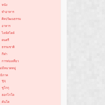
หนัง
ทำอาหาร
ศิลปวัฒนธรรม
อาหาร
ไลฟ์สไตล์
ดนตรี
ธรรมชาติ
กีฬา
การท่องเที่ยว
ม่มีหมวดหมู่
ูมิภาค
ชูบุ
ชูโกกุ
ฮอกไกโด
คันโต