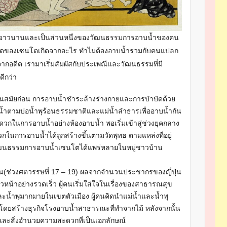
นยาวนานและเป็นส่วนหนึ่งของวัฒนธรรมการอาบน้ำของคน
นกำเนิดของเซนโตเกิดจากอะไร ทำไมต้องอาบน้ำรวมกับคนแปลก
กอดีต เรามาเริ่มสัมผัสกับประเพณีและวัฒนธรรมที่มี
ดีกว่า
่นสมัยก่อน การอาบน้ำชำระล้างร่างกายและการบำบัดด้วย
กใช้น้ำตามบ่อน้ำพุร้อนธรรมชาติและแม่น้ำลำธารเพื่ออาบน้ำกัน
สะดวกในการอาบน้ำอย่างห้องอาบน้ำ พอเริ่มเข้าสู่ช่วงยุคกลาง
ในการอาบน้ำได้ถูกสร้างขึ้นตามวัดพุทธ ตามแหล่งที่อยู่
่วัฒนธรรมการอาบน้ำเซนโตได้แพร่หลายในหมู่ชาวบ้าน
ต้น(ช่วงศตวรรษที่ 17 – 19) ผลจากจำนวนประชากรของญี่ปุ่น
วหน้าอย่างรวดเร็ว ผู้คนเริ่มใส่ใจในเรื่องของสาธารณสุข
ำและน้ำพุมากมายในเขตตัวเมือง ผู้คนคิดนำแม่น้ำและน้ำพุ
ุด โดยสร้างธุรกิจโรงอาบน้ำสาธารณะที่ทำจากไม้ หลังจากนั้น
ละสิ่งอำนวยความสะดวกที่เป็นเอกลักษณ์