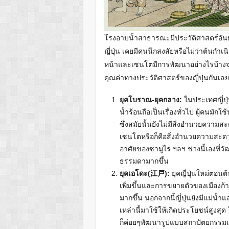
โรงอาบน้ำสาธารณะมีประวัติศาสตร์อั
ญี่ปุ่น เคยมีคนนึกสงสัยหรือไม่ว่าต้
หน้าและเซนโตมีการพัฒนาอย่างไรบ้างจา
คุณค่าทางประวัติศาสตร์ของญี่ปุ่นกันเลย
ยุคโบราณ-ยุคกลาง:
ในประเทศญี่ปุ
น้ำร้อนถือเป็นเรื่องทั่วไป ผู้คนมั
ซึ่งสมัยนั้นยังไม่มีสิ่งอำนวยความ
เซนโตหรือก็คือสิ่งอำนวยความสะดวก
อาศัยของซามูไร ฯลฯ ช่วงนี้เองที
ธรรมดามากขึ้น
ยุคเอโดะ(江戸):
ยุคญี่ปุ่นใหม่ตอน
เพิ่มขึ้นและการขยายตัวของเมืองก้า
มากขึ้น นอกจากนี้ญี่ปุ่นยังมีแม่น้
เหล่านี้มาใช้ให้เกิดประโยชน์สูงส
ก็ค่อยๆพัฒนารูปแบบสถาปัตยกรรมแ