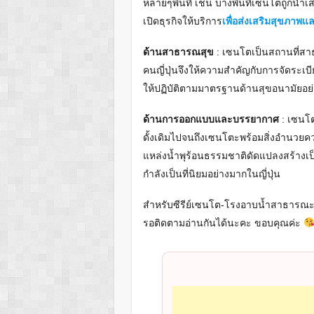
หลายๆพื้นที่ เช่น บางพื้นที่เซนโตถูกนำ
เปิดธุรกิจให้บริการ
เพื่อส่งเสริมสุขภาพ
ด้านสาธารณสุข
: เซนโตเป็นสถานที่สา
คนญี่ปุ่นจึงให้ความสำคัญกับการจัดระเ
ให้ปฏิบัติตามมาตรฐานด้านสุขอนามัยอย่
ด้านการออกแบบและบรรยากาศ
: เซนโต
ดั้งเดิมไปจนถึงเซนโตะพร้อมสิ่งอำนวย
แหล่งน้ำพุร้อนธรรมชาติดัดแปลงสร้าง
กำลังเป็นที่นิยมอย่างมากในญี่ปุ่น
สำหรับซีรีย์เซนโต-โรงอาบน้ำสาธารณะข
รอติดตามอ่านกันได้นะคะ ขอบคุณค่ะ