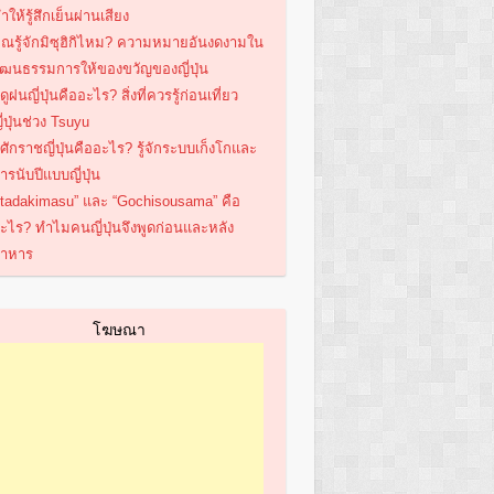
ำให้รู้สึกเย็นผ่านเสียง
ุณรู้จักมิซุฮิกิไหม? ความหมายอันงดงามใน
ัฒนธรรมการให้ของขวัญของญี่ปุ่น
ดูฝนญี่ปุ่นคืออะไร? สิ่งที่ควรรู้ก่อนเที่ยว
ี่ปุ่นช่วง Tsuyu
ีศักราชญี่ปุ่นคืออะไร? รู้จักระบบเก็งโกและ
ารนับปีแบบญี่ปุ่น
Itadakimasu” และ “Gochisousama” คือ
ะไร? ทำไมคนญี่ปุ่นจึงพูดก่อนและหลัง
าหาร
โฆษณา