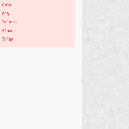
คันไซ
คิวชู
โอกินาวา
ชิโกะคุ
โทโฮคุ