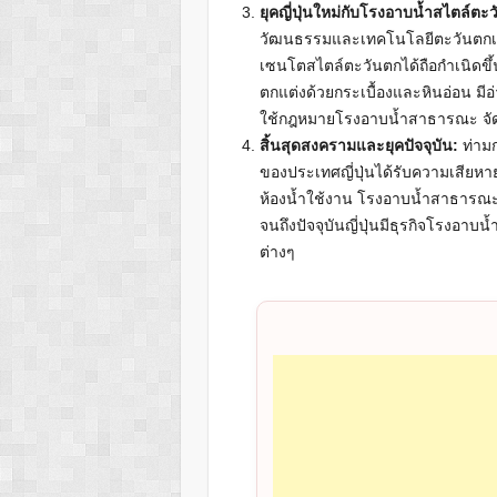
ยุคญี่ปุ่นใหม่กับโรงอาบน้ำสไตล์ตะ
วัฒนธรรมและเทคโนโลยีตะวันตกเข้าม
เซนโตสไตล์ตะวันตกได้ถือกำเนิดข
ตกแต่งด้วยกระเบื้องและหินอ่อน ม
ใช้กฎหมายโรงอาบน้ำสาธารณะ จัดร
สิ้นสุดสงครามและยุคปัจจุบัน:
ท่าม
ของประเทศญี่ปุ่นได้รับความเสีย
ห้องน้ำใช้งาน โรงอาบน้ำสาธารณะ
จนถึงปัจจุบันญี่ปุ่นมีธุรกิจโรงอ
ต่างๆ