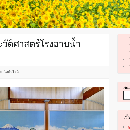
ระวัติศาสตร์โรงอาบน้ำ
รม
,
ไลฟ์สไตล์
Se
เรื
ก