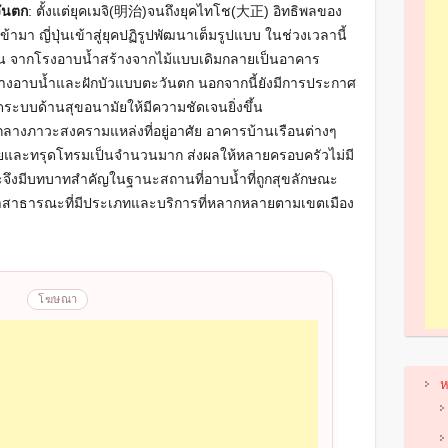
วันตก
: ตั้งแต่ยุคเมจิ(明治)จนถึงยุคไทโช(大正) อิทธิพลของ
า ญี่ปุ่นเข้าสู่ยุคปฏิรูปพัฒนาเต็มรูปแบบ ในช่วงเวลานี้
ึ้น จากโรงอาบน้ำสร้างจากไม้แบบเดิมกลายเป็นอาคาร
ีอ่างอาบน้ำและฝักบัวแบบตะวันตก นอกจากนี้ยังมีการประกาศ
ะบบด้านสุขอนามัยให้มีความชัดเจนยิ่งขึ้น
กลางภาวะสงครามแหล่งที่อยู่อาศัย อาคารบ้านเรือนต่างๆ
หายและทรุดโทรมเป็นจำนวนมาก ส่งผลให้หลายครอบครัวไม่มี
จึงมีบทบาทสำคัญในฐานะสถานที่อาบน้ำที่ถูกสุขลักษณะ
าบน้ำสาธารณะที่มีประเภทและบริการที่หลากหลายตามเขตเมือง
โฆษณา
ห