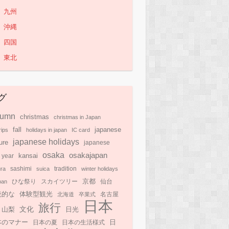
九州
沖縄
四国
東北
グ
tumn
christmas
christmas in Japan
japanese
fall
rips
holidays in japan
IC card
japanese holidays
ure
japanese
osaka
osakajapan
kansai
 year
ra
sashimi
suica
tradition
winter holidays
京都
pan
ひな祭り
スカイツリー
仙台
統的な
体験型観光
北海道
卒業式
名古屋
日本
旅行
文化
日光
山梨
本のマナー
日
日本の夏
日本の生活様式