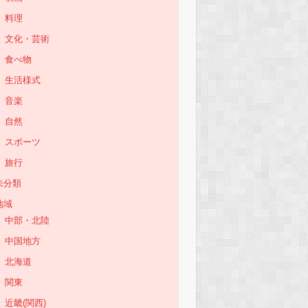
料理
文化・芸術
食べ物
生活様式
音楽
自然
スポーツ
旅行
未分類
地域
中部・北陸
中国地方
北海道
関東
近畿(関西)