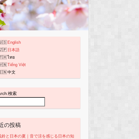
English
日本語
ไทย
Tiếng Việt
中文
arch:検索
近の投稿
風鈴と日本の夏｜音で涼を感じる日本の知