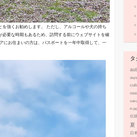
とを強くお勧めします。 ただし、アルコールや犬の持ち
が必要な時期もあるため、訪問する前にウェブサイトを確
リアにお住まいの方は、パスポートを一年中取得して、一
タ
au
dayt
cult
new
saku
in ja
伝
夏
日