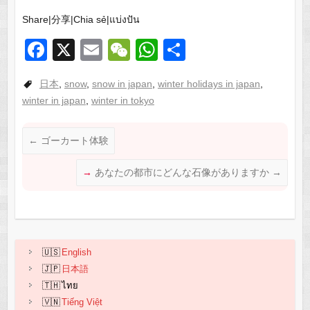
Share|分享|Chia sẻ|แบ่งปัน
F
X
E
W
W
共
a
m
e
h
有
日本
,
snow
,
snow in japan
,
winter holidays in japan
,
c
ail
C
at
winter in japan
,
winter in tokyo
e
h
s
b
at
A
←
ゴーカート体験
o
p
あなたの都市にどんな石像がありますか
→
o
p
k
English
日本語
ไทย
Tiếng Việt