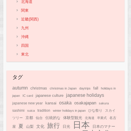
北海道
関東
近畿(関西)
九州
沖縄
四国
東北
タグ
autumn
christmas
fall
christmas in Japan
daytrips
holidays in
japanese holidays
japanese culture
japan
IC card
osaka
osakajapan
kansai
japanese new year
sakura
sashimi
suica
tradition
winter holidays in japan
ひな祭り
スカイ
京都
伝統的な
体験型観光
ツリー
仙台
北海道
卒業式
名古
日本
旅行
夏
文化
日光
日本のマナー
山梨
屋