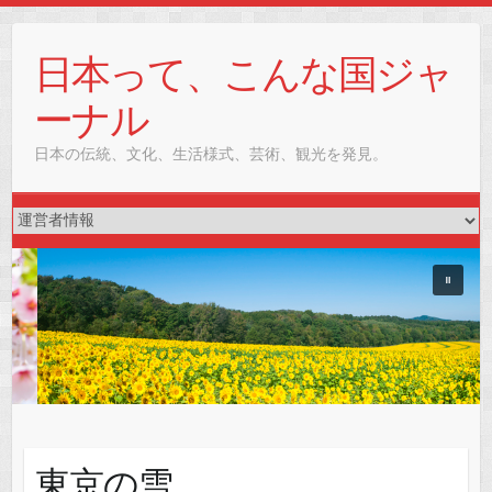
Skip
to
日本って、こんな国ジャ
content
ーナル
日本の伝統、文化、生活様式、芸術、観光を発見。
東京の雪