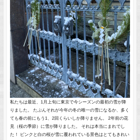
私たちは最近、1月上旬に東京で今シーズンの最初の雪が降
りました。 たぶんそれが今年の冬の唯一の雪になるか、多く
ても春の前にもう1、2回くらいしか降りません。 2年前の花
見（桜の季節）に雪が降りました。 それは本当にまれでし
た！ ピンクと白の桜が雪に覆われている景色はとてもきれい