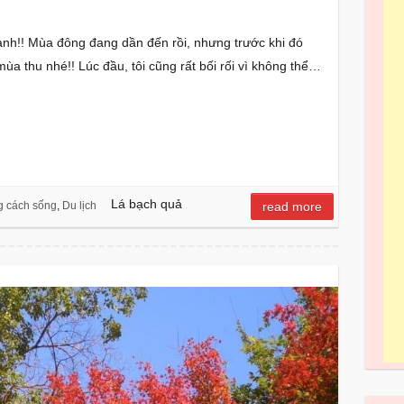
nh!! Mùa đông đang dần đến rồi, nhưng trước khi đó
mùa thu nhé!! Lúc đầu, tôi cũng rất bối rối vì không thể…
S
h
ar
Lá bạch quả
 cách sống
,
Du lịch
read more
e