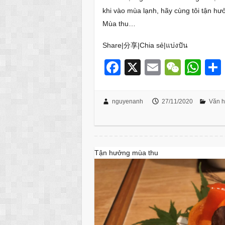
khi vào mùa lạnh, hãy cùng tôi tận h
Mùa thu…
Share|分享|Chia sẻ|แบ่งปัน
F
X
E
W
W
a
m
e
h
c
ail
C
at
nguyenanh
27/11/2020
Văn h
e
h
s
b
at
A
o
p
Tận hưởng mùa thu
o
p
k