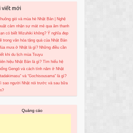
i viết mới
huông gió và mùa hè Nhật Bản | Nghệ
huật cảm nhận sự mát mẻ qua âm thanh
ạn có biết Mizuhiki không? Ý nghĩa đẹp
ẽ trong văn hóa tặng quà của Nhật Bản
ùa mưa ở Nhật là gì? Những điều cần
iết khi du lịch mùa Tsuyu
iên hiệu Nhật Bản là gì? Tìm hiểu hệ
hống Gengō và cách tính năm ở Nhật
Itadakimasu” và “Gochisousama” là gì?
ì sao người Nhật nói trước và sau bữa
n?
Quảng cáo