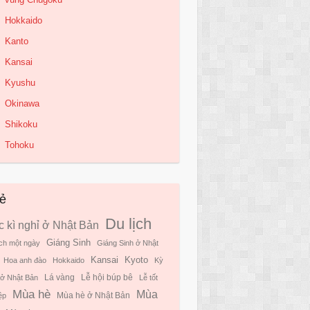
Hokkaido
Kanto
Kansai
Kyushu
Okinawa
Shikoku
Tohoku
ẻ
Du lịch
 kì nghỉ ở Nhật Bản
Giáng Sinh
ịch một ngày
Giáng Sinh ở Nhật
Kyoto
Kansai
Hoa anh đào
Hokkaido
Kỳ
 ở Nhật Bản
Lá vàng
Lễ hội búp bê
Lễ tốt
Mùa hè
Mùa
ệp
Mùa hè ở Nhật Bản