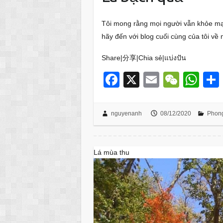
Tôi mong rằng mọi người vẫn khỏe mạ
hãy đến với blog cuối cùng của tôi về 
Share|分享|Chia sẻ|แบ่งปัน
F
X
E
W
W
a
m
e
h
c
ail
C
at
nguyenanh
08/12/2020
Phong
e
h
s
b
at
A
Lá mùa thu
o
p
o
p
k