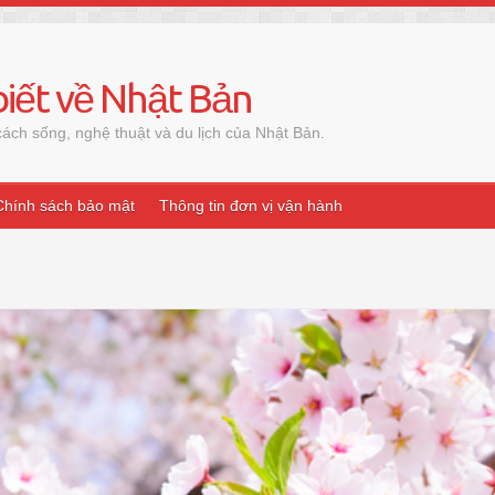
iết về Nhật Bản
ách sống, nghệ thuật và du lịch của Nhật Bản.
Chính sách bảo mật
Thông tin đơn vị vận hành