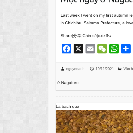
Last week I went on my first autumn lea
in Chichibu, Saitama Prefecture, a lov
Share|分享|Chia sẻ|แบ่งปัน
F
X
E
W
W
a
m
e
h
c
ail
C
at
nguyenanh
19/11/2021
Văn h
e
h
s
ở Nagatoro
b
at
A
o
p
o
p
Lá bạch quả
k