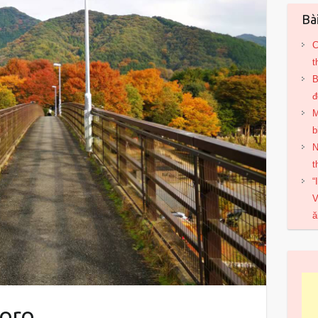
Bà
C
t
B
đ
M
b
N
t
“
V
ă
toro