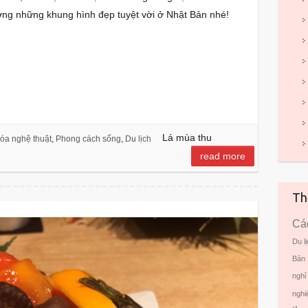
ưởng những khung hình đẹp tuyệt vời ở Nhật Bản nhé!
S
h
ar
Lá mùa thu
óa nghệ thuật
,
Phong cách sống
,
Du lịch
e
read more
Th
Các
Du l
Bản
nghỉ
nghi