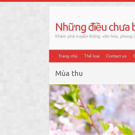
Skip
to
content
Những điều chưa b
Khám phá truyền thống, văn hóa, phong c
Trang chủ
Thể loại
Contact us
Mùa thu