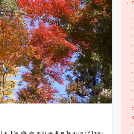
T
C
K
nh hơn, báo hiệu cho một mùa đông đang cận kề! Trước