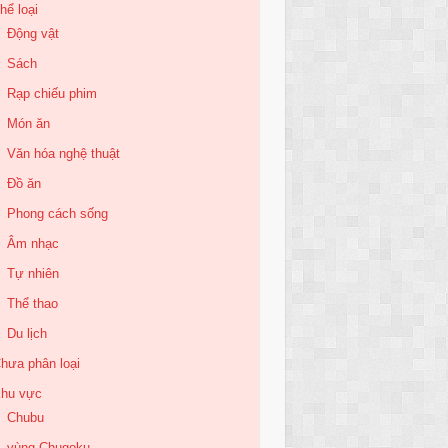
hể loại
Động vật
Sách
Rạp chiếu phim
Món ăn
Văn hóa nghệ thuật
Đồ ăn
Phong cách sống
Âm nhạc
Tự nhiên
Thể thao
Du lịch
hưa phân loại
hu vực
Chubu
vùng Chugoku