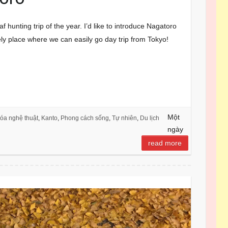
f hunting trip of the year. I’d like to introduce Nagatoro
ely place where we can easily go day trip from Tokyo!
S
h
ar
Một
óa nghệ thuật
,
Kanto
,
Phong cách sống
,
Tự nhiên
,
Du lịch
e
ngày
read more