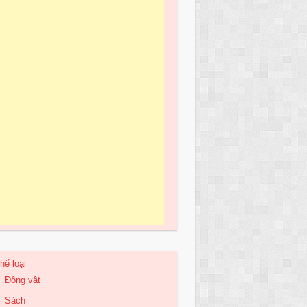
hể loại
Động vật
Sách