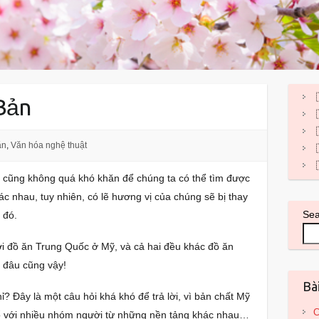
Bản
ăn
,
Văn hóa nghệ thuật
i, cũng không quá khó khăn để chúng ta có thể tìm được
ác nhau, tuy nhiên, có lẽ hương vị của chúng sẽ bị thay
Se
 đó.
i đồ ăn Trung Quốc ở Mỹ, và cả hai đều khác đồ ăn
 đâu cũng vậy!
Bà
ỉ? Đây là một câu hỏi khá khó để trả lời, vì bản chất Mỹ
C
hổ với nhiều nhóm người từ những nền tảng khác nhau…