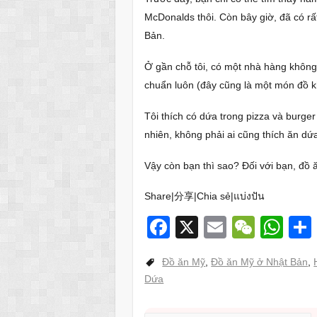
McDonalds thôi. Còn bây giờ, đã có r
Bản.
Ở gần chỗ tôi, có một nhà hàng khôn
chuẩn luôn (đây cũng là một món đồ k
Tôi thích có dứa trong pizza và burge
nhiên, không phải ai cũng thích ăn dứa
Vậy còn bạn thì sao? Đối với bạn, đồ
Share|分享|Chia sẻ|แบ่งปัน
F
X
E
W
W
a
m
e
h
Đồ ăn Mỹ
,
Đồ ăn Mỹ ở Nhật Bản
,
c
ail
C
at
Dứa
e
h
s