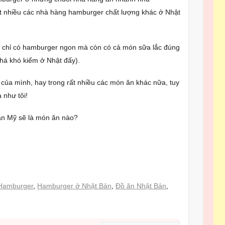
ất nhiều các nhà hàng hamburger chất lượng khác ở Nhật
g chỉ có hamburger ngon mà còn có cả món sữa lắc đúng
há khó kiếm ở Nhật đấy).
r của mình, hay trong rất nhiều các món ăn khác nữa, tuy
 như tôi!
 ăn Mỹ sẽ là món ăn nào?
S
h
Hamburger
,
Hamburger ở Nhật Bản
,
Đồ ăn Nhật Bản
,
ar
e