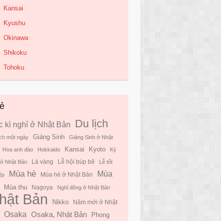
Kansai
Kyushu
Okinawa
Shikoku
Tohoku
ẻ
Du lịch
 kì nghỉ ở Nhật Bản
Giáng Sinh
ịch một ngày
Giáng Sinh ở Nhật
Kyoto
Kansai
Hoa anh đào
Hokkaido
Kỳ
 ở Nhật Bản
Lá vàng
Lễ hội búp bê
Lễ tốt
Mùa hè
Mùa
ệp
Mùa hè ở Nhật Bản
Mùa thu
Nagoya
Nghỉ đông ở Nhật Bản
hật Bản
Nikko
Năm mới ở Nhật
Osaka
Osaka, Nhật Bản
Phong