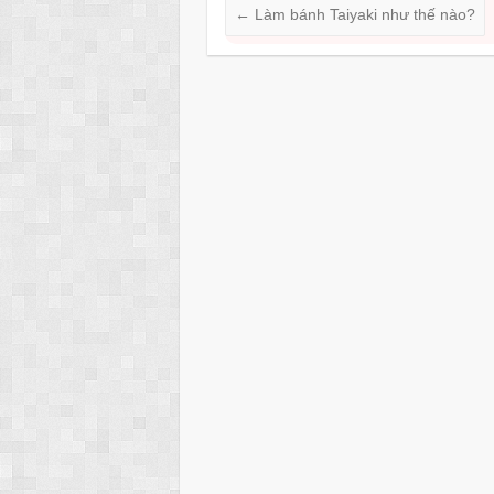
b
at
A
←
Làm bánh Taiyaki như thế nào?
o
p
o
p
k