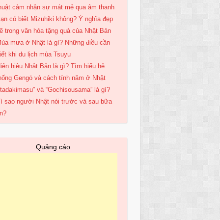
huật cảm nhận sự mát mẻ qua âm thanh
ạn có biết Mizuhiki không? Ý nghĩa đẹp
ẽ trong văn hóa tặng quà của Nhật Bản
ùa mưa ở Nhật là gì? Những điều cần
iết khi du lịch mùa Tsuyu
iên hiệu Nhật Bản là gì? Tìm hiểu hệ
hống Gengō và cách tính năm ở Nhật
Itadakimasu” và “Gochisousama” là gì?
ì sao người Nhật nói trước và sau bữa
n?
Quảng cáo