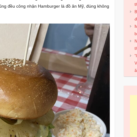
t
 cũng đều công nhận Hamburger là đồ ăn Mỹ, đúng không
B
đ
M
b
N
t
“
V
ă