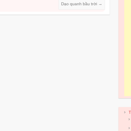
Dạo quanh bầu trời
→
T