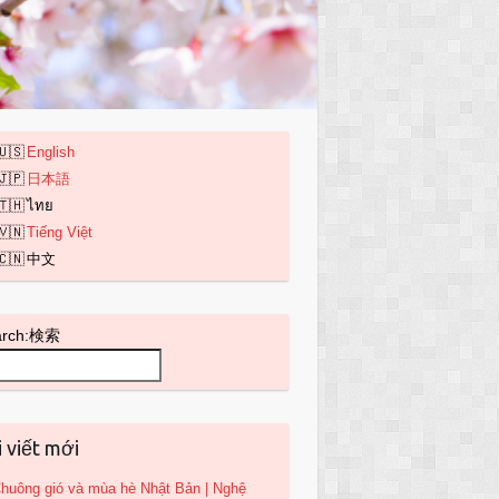
English
日本語
ไทย
Tiếng Việt
中文
arch:検索
i viết mới
huông gió và mùa hè Nhật Bản | Nghệ