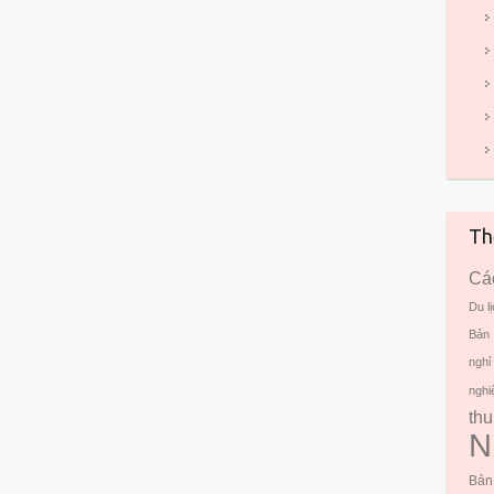
Th
Các
Du l
Bản
nghỉ
nghi
thu
N
Bản